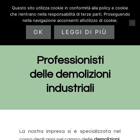
Passa
Passa
Questo sito utilizza cookie in conformità alla policy e cookie
alla
al
che rientrano nella responsabilità di terze parti. Proseguendo
navigazione
contenuto
nella navigazione acconsenti all’utilizzo di cookie.
primaria
principale
OK
LEGGI DI PIÙ
Professionisti
delle demolizioni
industriali
La nostra impresa si è specializzata nel
corso degli anni nel campo delle
demolizioni
,